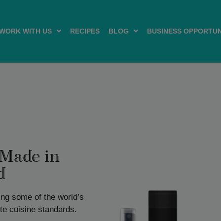
WORK WITH US
RECIPES
BLOG
BUSINESS OPPORTUN
 Made in
d
ing some of the world’s
ute cuisine standards.