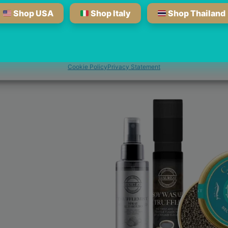
Shop USA
Shop Italy
Shop Thailand
nage services
Accetta
Rifiuta
Vedi preferenze
Cookie Policy
Privacy Statement