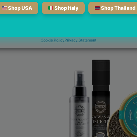
Shop USA
Shop Italy
Shop Thailand
nage services
Accetta
Rifiuta
Vedi preferenze
Cookie Policy
Privacy Statement