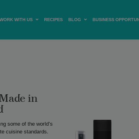
WORK WITH US
RECIPES
BLOG
BUSINESS OPPORTUN
 Made in
d
ing some of the world’s
ute cuisine standards.