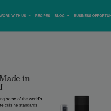
WORK WITH US
RECIPES
BLOG
BUSINESS OPPORTUN
 Made in
d
ing some of the world’s
ute cuisine standards.