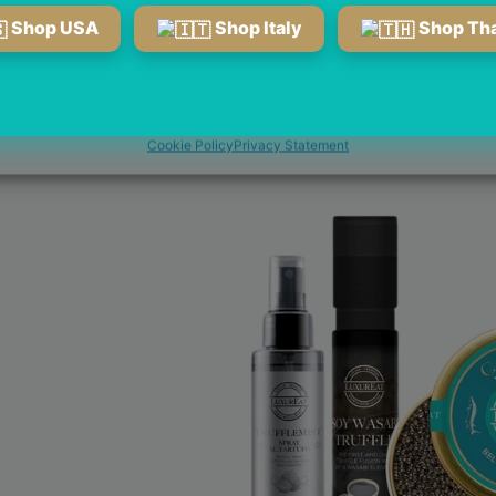
Shop USA
Shop Italy
Shop Tha
nage services
Accetta
Rifiuta
Vedi preferenze
Cookie Policy
Privacy Statement