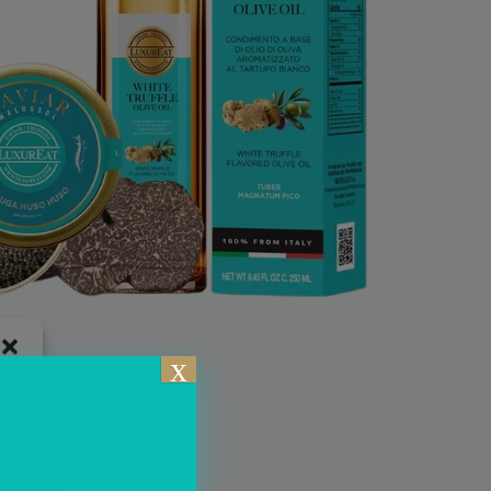
x
are
e