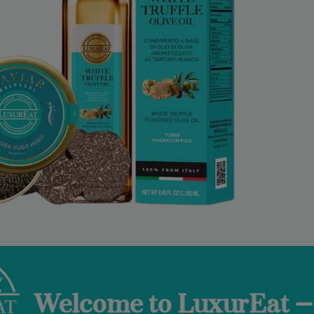
to LuxurEat — Where Italian