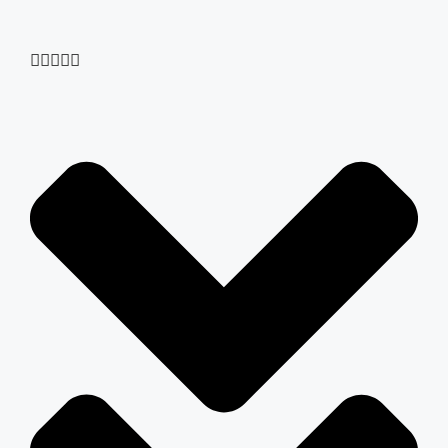




