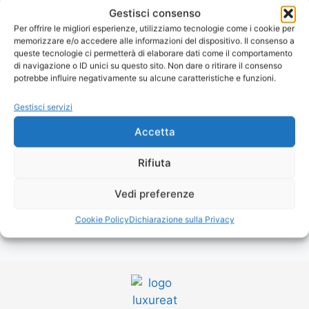
Sapore:
delicato e dolciastro
Gestisci consenso
Per offrire le migliori esperienze, utilizziamo tecnologie come i cookie per
memorizzare e/o accedere alle informazioni del dispositivo. Il consenso a
Modalità di utilizzo e conservazione
queste tecnologie ci permetterà di elaborare dati come il comportamento
di navigazione o ID unici su questo sito. Non dare o ritirare il consenso
Prodotto destinato all’industria alimentare,
potrebbe influire negativamente su alcune caratteristiche e funzioni.
adatto anche a bambini, anziani e persone con
Gestisci servizi
esigenze nutrizionali particolari.
Accetta
Conservazione:
≤ -18°C, shelf life 12 mesi dalla
Rifiuta
data di produzione.
Vedi preferenze
Cottura:
cuocere il prodotto ancora congelato in
forno ventilato a 180°C per 25 minuti.
Cookie Policy
Dichiarazione sulla Privacy